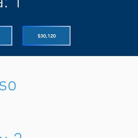
: 1
$30,120
eso