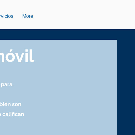
vicios
More
móvil
 para
mbién son
 califican