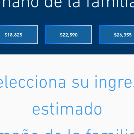
maño de la familia
$18,825
$22,590
$26,355
lecciona su ingr
estimado