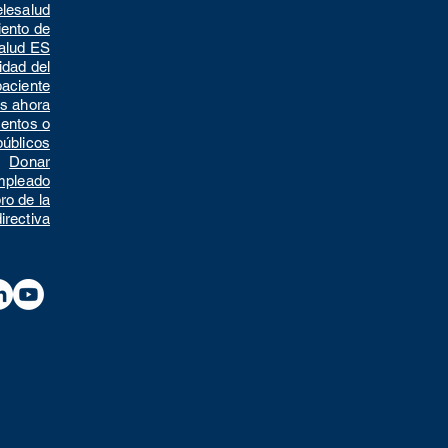
elesalud
iento de
salud ES
idad del
paciente
s ahora
mentos o
públicos
Donar
empleado
ro de la
directiva